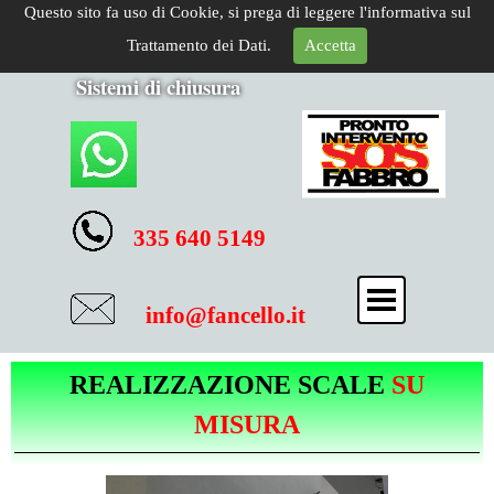
Questo sito fa uso di Cookie, si prega di leggere l'informativa sul
Trattamento dei Dati.
Accetta
Sistemi di chiusura
335 640 5149
info@fancello.it
REALIZZAZIONE SCALE
SU
MISURA